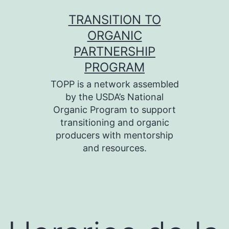
Skip
TRANSITION TO
to
ORGANIC
content
PARTNERSHIP
PROGRAM
TOPP is a network assembled
by the USDA’s National
Organic Program to support
transitioning and organic
producers with mentorship
and resources.