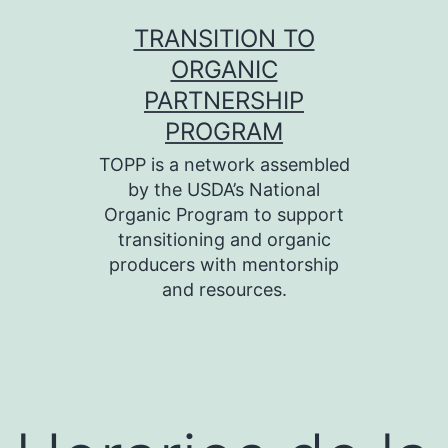
Skip
TRANSITION TO
to
ORGANIC
content
PARTNERSHIP
PROGRAM
TOPP is a network assembled
by the USDA’s National
Organic Program to support
transitioning and organic
producers with mentorship
and resources.