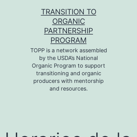
Skip
TRANSITION TO
to
ORGANIC
content
PARTNERSHIP
PROGRAM
TOPP is a network assembled
by the USDA’s National
Organic Program to support
transitioning and organic
producers with mentorship
and resources.