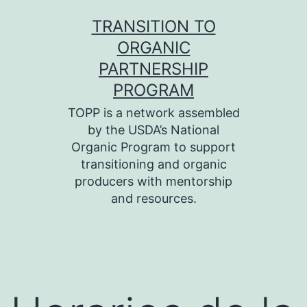
Skip
TRANSITION TO
to
ORGANIC
content
PARTNERSHIP
PROGRAM
TOPP is a network assembled
by the USDA’s National
Organic Program to support
transitioning and organic
producers with mentorship
and resources.