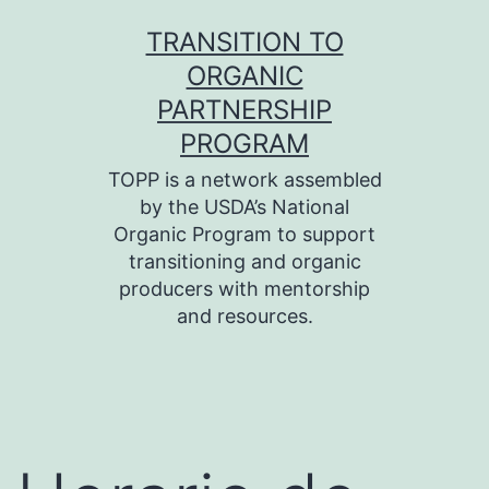
Skip
TRANSITION TO
to
ORGANIC
content
PARTNERSHIP
PROGRAM
TOPP is a network assembled
by the USDA’s National
Organic Program to support
transitioning and organic
producers with mentorship
and resources.