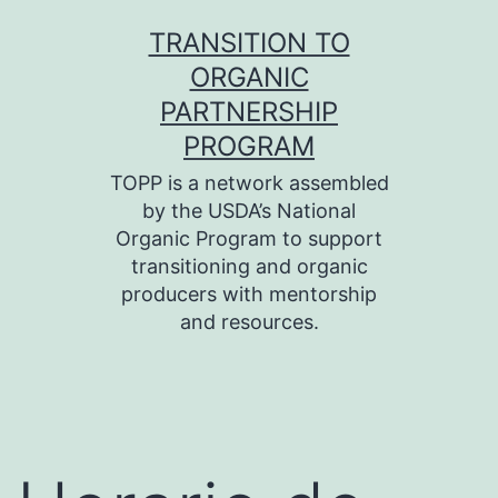
Skip
TRANSITION TO
to
ORGANIC
content
PARTNERSHIP
PROGRAM
TOPP is a network assembled
by the USDA’s National
Organic Program to support
transitioning and organic
producers with mentorship
and resources.