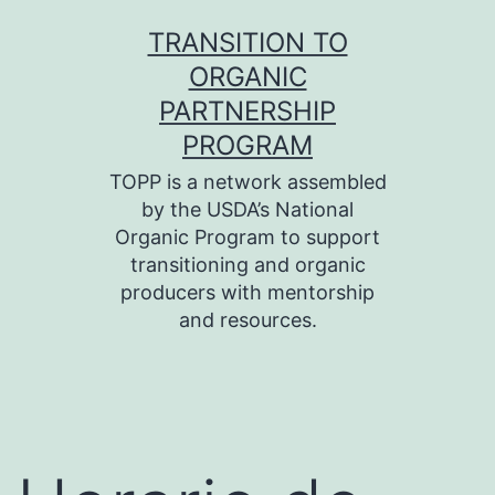
Skip
TRANSITION TO
to
ORGANIC
content
PARTNERSHIP
PROGRAM
TOPP is a network assembled
by the USDA’s National
Organic Program to support
transitioning and organic
producers with mentorship
and resources.