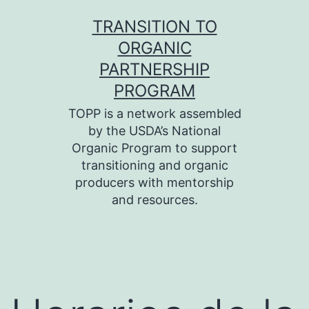
Skip
TRANSITION TO
to
ORGANIC
content
PARTNERSHIP
PROGRAM
TOPP is a network assembled
by the USDA’s National
Organic Program to support
transitioning and organic
producers with mentorship
and resources.