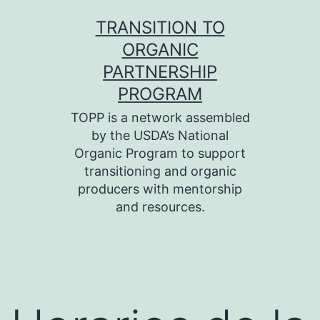
Skip
TRANSITION TO
to
ORGANIC
content
PARTNERSHIP
PROGRAM
TOPP is a network assembled
by the USDA’s National
Organic Program to support
transitioning and organic
producers with mentorship
and resources.