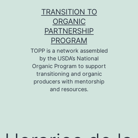
Skip
TRANSITION TO
to
ORGANIC
content
PARTNERSHIP
PROGRAM
TOPP is a network assembled
by the USDA’s National
Organic Program to support
transitioning and organic
producers with mentorship
and resources.