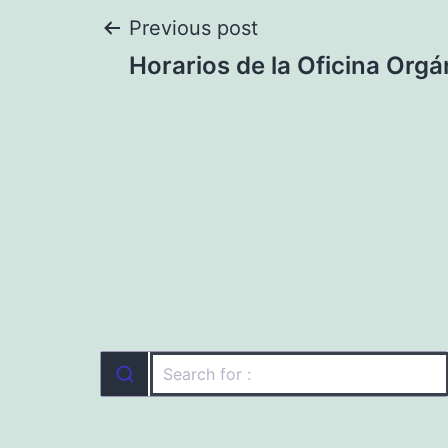
Navegación
Previous post
Horarios de la Oficina Orgá
de
entradas