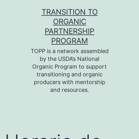
Skip
TRANSITION TO
to
ORGANIC
content
PARTNERSHIP
PROGRAM
TOPP is a network assembled
by the USDA’s National
Organic Program to support
transitioning and organic
producers with mentorship
and resources.