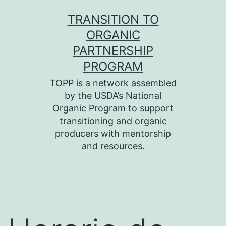
Skip
TRANSITION TO
to
ORGANIC
content
PARTNERSHIP
PROGRAM
TOPP is a network assembled
by the USDA’s National
Organic Program to support
transitioning and organic
producers with mentorship
and resources.