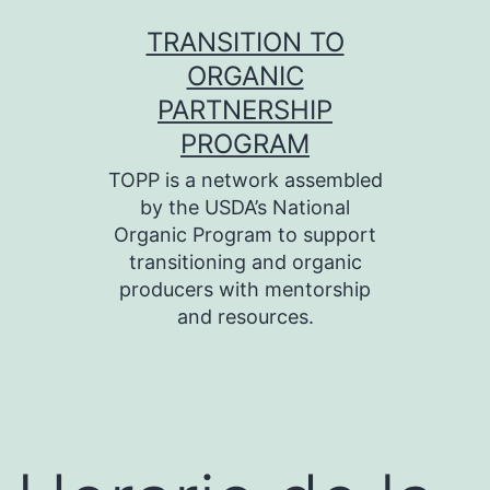
Skip
TRANSITION TO
to
ORGANIC
content
PARTNERSHIP
PROGRAM
TOPP is a network assembled
by the USDA’s National
Organic Program to support
transitioning and organic
producers with mentorship
and resources.