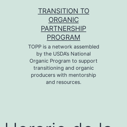
Skip
TRANSITION TO
to
ORGANIC
content
PARTNERSHIP
PROGRAM
TOPP is a network assembled
by the USDA’s National
Organic Program to support
transitioning and organic
producers with mentorship
and resources.