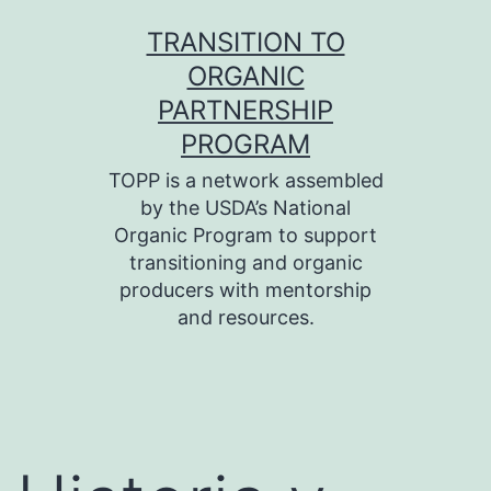
Skip
TRANSITION TO
to
ORGANIC
content
PARTNERSHIP
PROGRAM
TOPP is a network assembled
by the USDA’s National
Organic Program to support
transitioning and organic
producers with mentorship
and resources.