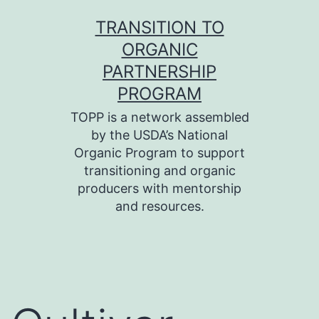
Skip
TRANSITION TO
to
ORGANIC
content
PARTNERSHIP
PROGRAM
TOPP is a network assembled
by the USDA’s National
Organic Program to support
transitioning and organic
producers with mentorship
and resources.