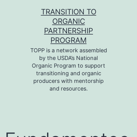
Skip
TRANSITION TO
to
ORGANIC
content
PARTNERSHIP
PROGRAM
TOPP is a network assembled
by the USDA’s National
Organic Program to support
transitioning and organic
producers with mentorship
and resources.