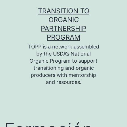
Skip
TRANSITION TO
to
ORGANIC
content
PARTNERSHIP
PROGRAM
TOPP is a network assembled
by the USDA’s National
Organic Program to support
transitioning and organic
producers with mentorship
and resources.