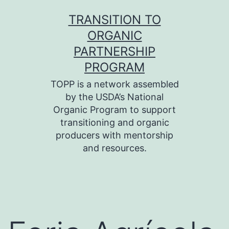
Skip
TRANSITION TO
to
ORGANIC
content
PARTNERSHIP
PROGRAM
TOPP is a network assembled
by the USDA’s National
Organic Program to support
transitioning and organic
producers with mentorship
and resources.