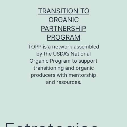
Skip
TRANSITION TO
to
ORGANIC
content
PARTNERSHIP
PROGRAM
TOPP is a network assembled
by the USDA’s National
Organic Program to support
transitioning and organic
producers with mentorship
and resources.