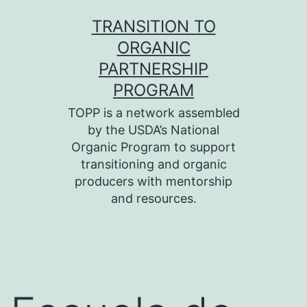
Skip
TRANSITION TO
to
ORGANIC
content
PARTNERSHIP
PROGRAM
TOPP is a network assembled
by the USDA’s National
Organic Program to support
transitioning and organic
producers with mentorship
and resources.