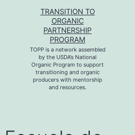
Skip
TRANSITION TO
to
ORGANIC
content
PARTNERSHIP
PROGRAM
TOPP is a network assembled
by the USDA’s National
Organic Program to support
transitioning and organic
producers with mentorship
and resources.