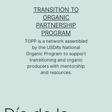
Skip
TRANSITION TO
to
ORGANIC
content
PARTNERSHIP
PROGRAM
TOPP is a network assembled
by the USDA’s National
Organic Program to support
transitioning and organic
producers with mentorship
and resources.