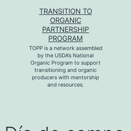
Skip
TRANSITION TO
to
ORGANIC
content
PARTNERSHIP
PROGRAM
TOPP is a network assembled
by the USDA’s National
Organic Program to support
transitioning and organic
producers with mentorship
and resources.