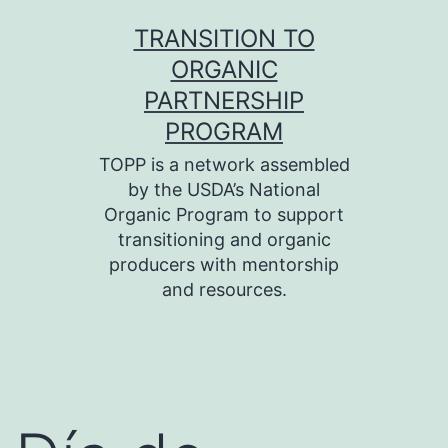
Skip
TRANSITION TO
to
ORGANIC
content
PARTNERSHIP
PROGRAM
TOPP is a network assembled
by the USDA’s National
Organic Program to support
transitioning and organic
producers with mentorship
and resources.