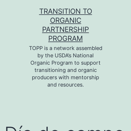
Skip
TRANSITION TO
to
ORGANIC
content
PARTNERSHIP
PROGRAM
TOPP is a network assembled
by the USDA’s National
Organic Program to support
transitioning and organic
producers with mentorship
and resources.