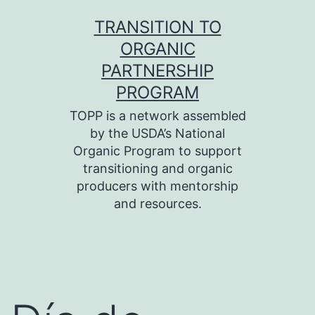
Skip
TRANSITION TO
to
ORGANIC
content
PARTNERSHIP
PROGRAM
TOPP is a network assembled
by the USDA’s National
Organic Program to support
transitioning and organic
producers with mentorship
and resources.