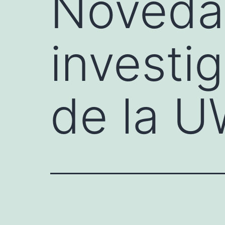
Noveda
investi
de la U