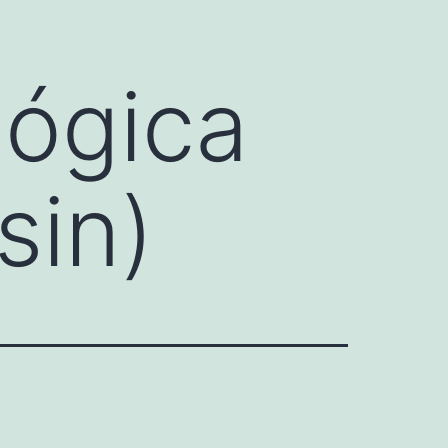
lógica
sin)