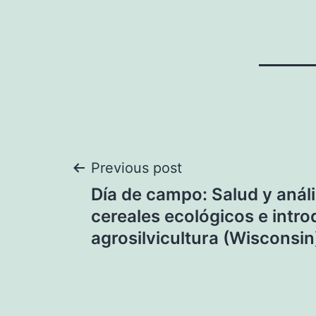
Navegación
Previous post
Día de campo: Salud y análi
de
cereales ecológicos e intro
agrosilvicultura (Wisconsin
entradas