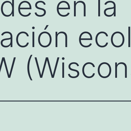
des en la
gación eco
W (Wiscon