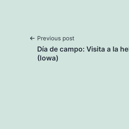
Navegación
Previous post
Día de campo: Visita a la h
de
(Iowa)
entradas