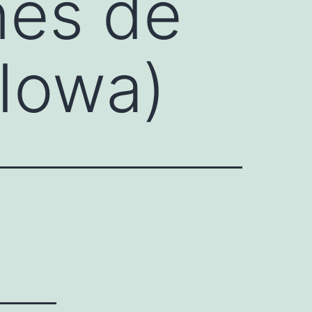
nes de
(Iowa)