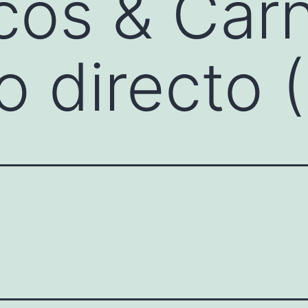
cos & Car
 directo 