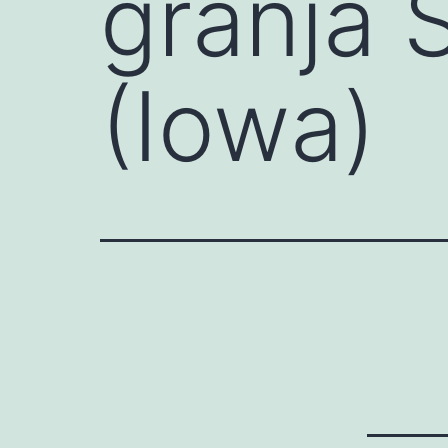
granja 
(Iowa)