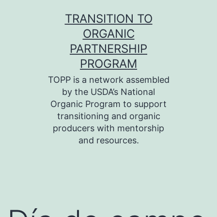
Skip
TRANSITION TO
to
ORGANIC
content
PARTNERSHIP
PROGRAM
TOPP is a network assembled
by the USDA’s National
Organic Program to support
transitioning and organic
producers with mentorship
and resources.