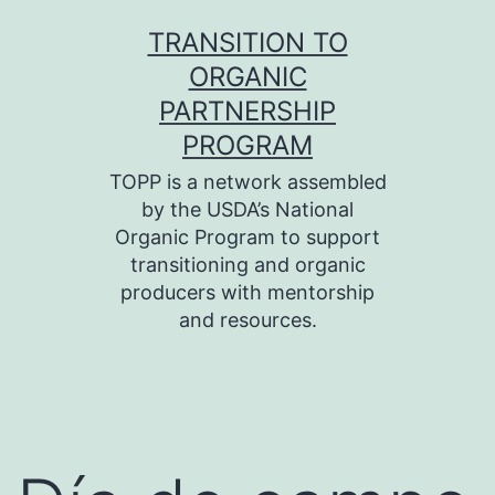
Skip
TRANSITION TO
to
ORGANIC
content
PARTNERSHIP
PROGRAM
TOPP is a network assembled
by the USDA’s National
Organic Program to support
transitioning and organic
producers with mentorship
and resources.