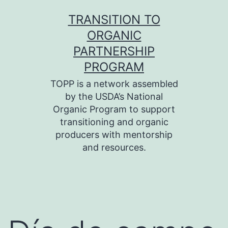
Skip
TRANSITION TO
to
ORGANIC
content
PARTNERSHIP
PROGRAM
TOPP is a network assembled
by the USDA’s National
Organic Program to support
transitioning and organic
producers with mentorship
and resources.