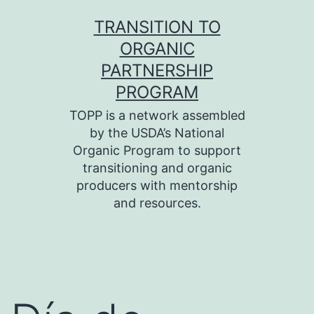
Skip
TRANSITION TO
to
ORGANIC
content
PARTNERSHIP
PROGRAM
TOPP is a network assembled
by the USDA’s National
Organic Program to support
transitioning and organic
producers with mentorship
and resources.