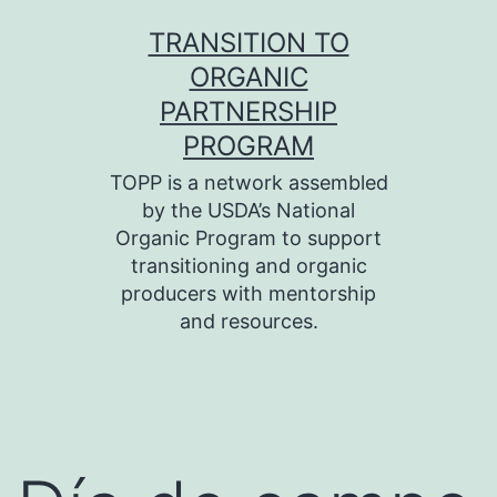
Skip
TRANSITION TO
to
ORGANIC
content
PARTNERSHIP
PROGRAM
TOPP is a network assembled
by the USDA’s National
Organic Program to support
transitioning and organic
producers with mentorship
and resources.