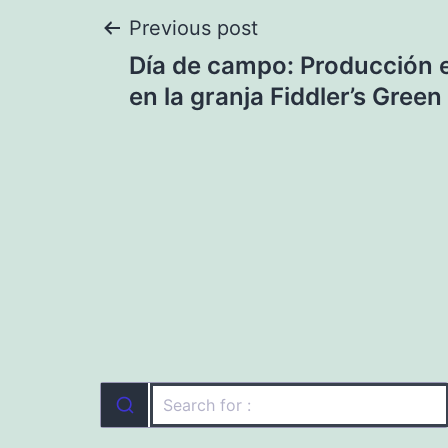
Navegación
Previous post
Día de campo: Producción e
de
en la granja Fiddler’s Green
entradas