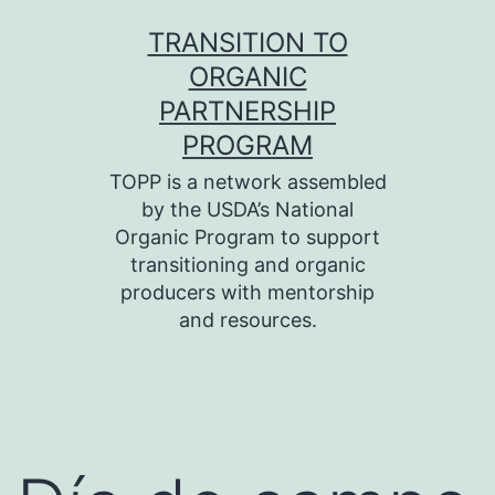
Skip
TRANSITION TO
to
ORGANIC
content
PARTNERSHIP
PROGRAM
TOPP is a network assembled
by the USDA’s National
Organic Program to support
transitioning and organic
producers with mentorship
and resources.