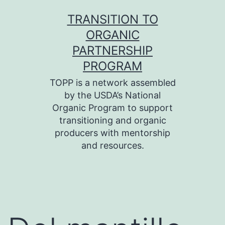
Skip
TRANSITION TO
to
ORGANIC
content
PARTNERSHIP
PROGRAM
TOPP is a network assembled
by the USDA’s National
Organic Program to support
transitioning and organic
producers with mentorship
and resources.