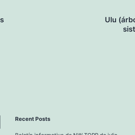
es
Ulu (árb
sis
Recent Posts