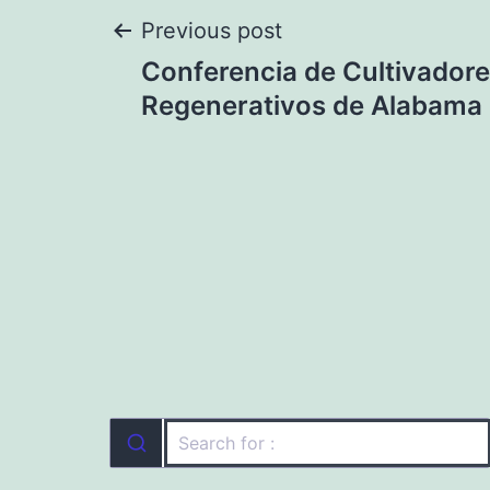
Navegación
Previous post
Conferencia de Cultivador
de
Regenerativos de Alabama
entradas