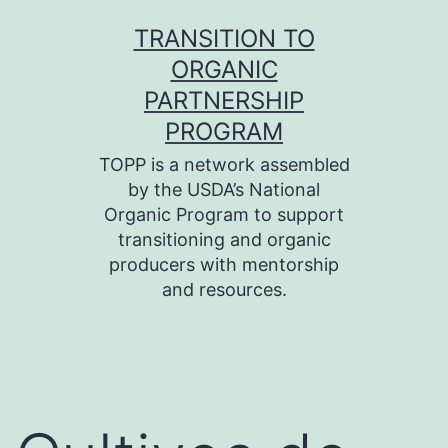
Skip
TRANSITION TO
to
ORGANIC
content
PARTNERSHIP
PROGRAM
TOPP is a network assembled
by the USDA’s National
Organic Program to support
transitioning and organic
producers with mentorship
and resources.