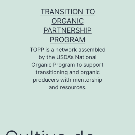
Skip
TRANSITION TO
to
ORGANIC
content
PARTNERSHIP
PROGRAM
TOPP is a network assembled
by the USDA’s National
Organic Program to support
transitioning and organic
producers with mentorship
and resources.