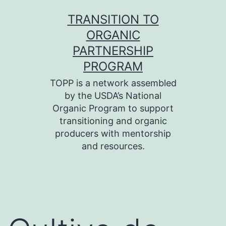
Skip
TRANSITION TO
to
ORGANIC
content
PARTNERSHIP
PROGRAM
TOPP is a network assembled
by the USDA’s National
Organic Program to support
transitioning and organic
producers with mentorship
and resources.