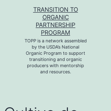
Skip
TRANSITION TO
to
ORGANIC
content
PARTNERSHIP
PROGRAM
TOPP is a network assembled
by the USDA’s National
Organic Program to support
transitioning and organic
producers with mentorship
and resources.