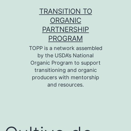
Skip
TRANSITION TO
to
ORGANIC
content
PARTNERSHIP
PROGRAM
TOPP is a network assembled
by the USDA’s National
Organic Program to support
transitioning and organic
producers with mentorship
and resources.