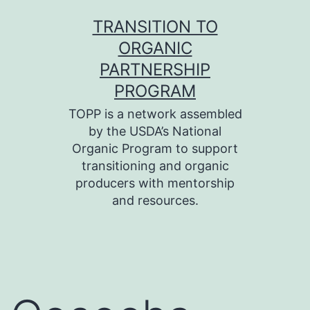
Skip
TRANSITION TO
to
ORGANIC
content
PARTNERSHIP
PROGRAM
TOPP is a network assembled
by the USDA’s National
Organic Program to support
transitioning and organic
producers with mentorship
and resources.