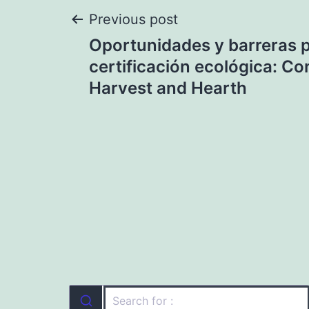
Navegación
Previous post
Oportunidades y barreras p
de
certificación ecológica: Co
Harvest and Hearth
entradas