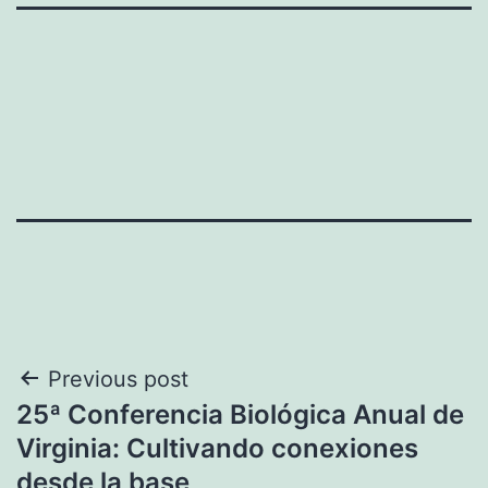
Navegación
Previous post
25ª Conferencia Biológica Anual de
de
Virginia: Cultivando conexiones
entradas
desde la base