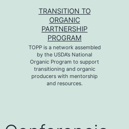
Skip
TRANSITION TO
to
ORGANIC
content
PARTNERSHIP
PROGRAM
TOPP is a network assembled
by the USDA’s National
Organic Program to support
transitioning and organic
producers with mentorship
and resources.