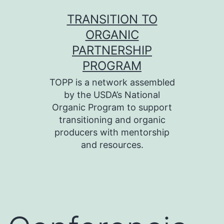
Skip
TRANSITION TO
to
ORGANIC
content
PARTNERSHIP
PROGRAM
TOPP is a network assembled
by the USDA’s National
Organic Program to support
transitioning and organic
producers with mentorship
and resources.