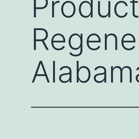
Product
Regener
Alabam