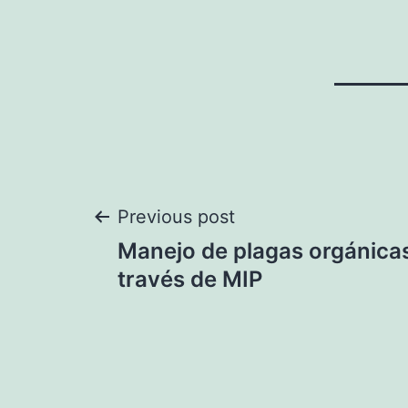
Navegación
Previous post
Manejo de plagas orgánicas
de
través de MIP
entradas