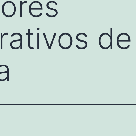
ores
ativos de
a